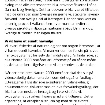
2000-område i Bratten, havde man i Sverige en konstruktiv
dialog med alle interessenter, bl.a. erhvervsfiskerne i både
Danmark og Sverige. Det har desværre ikke været tilfældet
med de områder, som Sverige nu gerne vil etablere i svensk
farvand i den sydlige del af Kattegat. Her har man kørt en
underlig proces i Hallands Len, hvor man har inviteret
diverse såkaldte miljøorganisationer i både Danmark og
Sverige til møder. Men ingen fiskere!
Vi vil have et sundt havmiljø
Vi lever i fiskeriet af naturen og har om nogen interesse i, at
vi har et sundt havmiljø. Vi mærker som de første på havet,
når økosystemet får selv de mindste stød. Vi finder ikke, at
alle Natura 2000-områder er udformet på en sådan måde,
at de har en berettigelse, men vi anerkender, at de er der.
Når der etableres Natura 2000-områder skal det ske på
videnskabelig dokumentation, som det også er fastlagt i
EU-reglerne. Hvis der ikke eksisterer en videnskabelig
dokumentation, risikerer man at lave forvaltningstiltag, der
ikke har den ønskede hensigt, og i værste fald vil
økosystemet påvirkes i højere grad end tidligere. Det er
afgørende, at arbejdet sker i dialog med de relevante