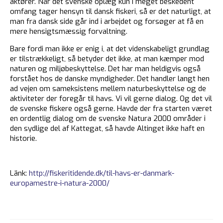
aktører. Når det svenske oplæg kun i meget beskedent
omfang tager hensyn til dansk fiskeri, så er det naturligt, at
man fra dansk side går ind i arbejdet og forsøger at få en
mere hensigtsmæssig forvaltning.
Bare fordi man ikke er enig i, at det videnskabeligt grundlag
er tilstrækkeligt, så betyder det ikke, at man kæmper mod
naturen og miljøbeskyttelse. Det har man heldigvis også
forstået hos de danske myndigheder. Det handler langt hen
ad vejen om sameksistens mellem naturbeskyttelse og de
aktiviteter der foregår til havs. Vi vil gerne dialog. Og det vil
de svenske fiskere også gerne. Havde der fra starten været
en ordentlig dialog om de svenske Natura 2000 områder i
den sydlige del af Kattegat, så havde Altinget ikke haft en
historie.
Länk:
http://fiskeritidende.dk/til-havs-er-danmark-
europamestre-i-natura-2000/