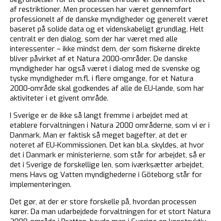
af restriktioner. Men processen har været gennemført
professionelt af de danske myndigheder og generelt været
baseret på solide data og et videnskabeligt grundlag. Helt
centralt er den dialog, som der har været med alle
interessenter – ikke mindst dem, der som fiskerne direkte
bliver påvirket af et Natura 2000-områder. De danske
myndigheder har også været i dialog med de svenske og
tyske myndigheder m.fl. i flere omgange, for et Natura
2000-område skal godkendes af alle de EU-lande, som har
aktiviteter i et givent område.
I Sverige er de ikke så langt fremme i arbejdet med at
etablere forvaltningen i Natura 2000 områderne, som vi er i
Danmark. Man er faktisk så meget bagefter, at det er
noteret af EU-Kommissionen. Det kan bl.a. skyldes, at hvor
det i Danmark er ministerierne, som står for arbejdet, så er
det i Sverige de forskellige len, som iværksætter arbejdet,
mens Havs og Vatten myndighederne i Göteborg står for
implementeringen.
Det gør, at der er store forskelle på, hvordan processen
kører. Da man udarbejdede forvaltningen for et stort Natura