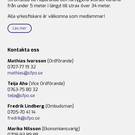
från under 5 meter i längd till strax över 34 meter.
Alla yrkesfiskare är välkomna som medlemmar!
Läs mer
Kontakta oss
Mathias Ivarsson
(Ordförande)
0707-77 19 32
mathias@sfpo.se
Teija Aho
(Vice Ordförande)
0763-75 80 32
teija@sfpo.se
Fredrik Lindberg
(Ombudsman)
0705-70 41 14
fredrik@sfpo.se
Marika Nilsson
(Ekonomiansvarig)
0708-93 89 88