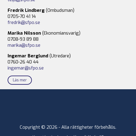
Fredrik Lindberg
(Ombudsman)
0705-70 41 14
fredrik@sfpo.se
Marika Nilsson
(Ekonomiansvarig)
0708-93 89 88
marika@sfpo.se
Ingemar Berglund
(Utredare)
0760-26 40 44
ingemar@sfpo.se
Läs mer
Copyright © 2026 - Alla rättigheter förbehålls.