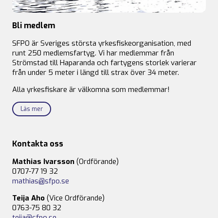
Bli medlem
SFPO är Sveriges största yrkesfiskeorganisation, med
runt 250 medlemsfartyg. Vi har medlemmar från
Strömstad till Haparanda och fartygens storlek varierar
från under 5 meter i längd till strax över 34 meter.
Alla yrkesfiskare är välkomna som medlemmar!
Läs mer
Kontakta oss
Mathias Ivarsson
(Ordförande)
0707-77 19 32
mathias@sfpo.se
Teija Aho
(Vice Ordförande)
0763-75 80 32
teija@sfpo.se