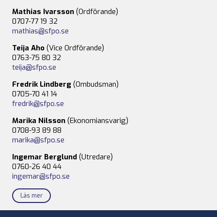
Mathias Ivarsson
(Ordförande)
0707-77 19 32
mathias@sfpo.se
Teija Aho
(Vice Ordförande)
0763-75 80 32
teija@sfpo.se
Fredrik Lindberg
(Ombudsman)
0705-70 41 14
fredrik@sfpo.se
Marika Nilsson
(Ekonomiansvarig)
0708-93 89 88
marika@sfpo.se
Ingemar Berglund
(Utredare)
0760-26 40 44
ingemar@sfpo.se
Läs mer