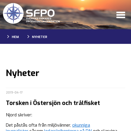
HEM
NYHETER
Nyheter
2019-04-17
Torsken i Östersjön och trålfisket
Njord skriver:
Det påstås ofta från miljövänner,
okunniga
journalister
såsom
ledarskribenterna på DN
och slarviga