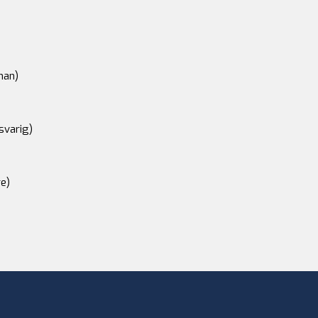
an)
svarig)
e)