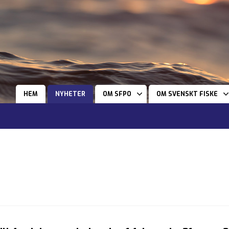
HEM
NYHETER
OM SFPO
OM SVENSKT FISKE