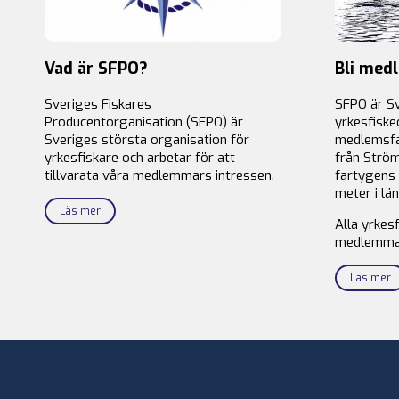
Vad är SFPO?
Bli med
Sveriges Fiskares
SFPO är S
Producentorganisation (SFPO) är
yrkesfiske
Sveriges största organisation för
medlemsfa
yrkesfiskare och arbetar för att
från Ström
tillvarata våra medlemmars intressen.
fartygens 
meter i län
Läs mer
Alla yrkes
medlemma
Läs mer