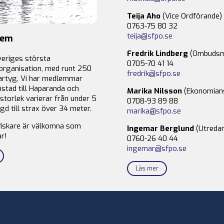
Teija Aho
(Vice Ordförande)
0763-75 80 32
teija@sfpo.se
lem
Fredrik Lindberg
(Ombudsm
veriges största
0705-70 41 14
organisation, med runt 250
fredrik@sfpo.se
rtyg. Vi har medlemmar
stad till Haparanda och
Marika Nilsson
(Ekonomian
storlek varierar från under 5
0708-93 89 88
gd till strax över 34 meter.
marika@sfpo.se
fiskare är välkomna som
Ingemar Berglund
(Utredar
r!
0760-26 40 44
ingemar@sfpo.se
Läs mer