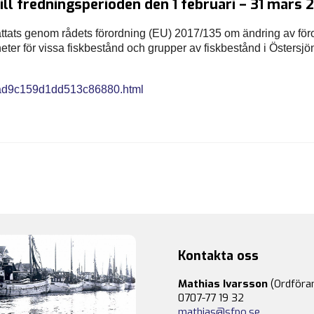
ll fredningsperioden den 1 februari – 31 mars 2
ttats genom rådets förordning (EU) 2017/135 om ändring av för
heter för vissa fiskbestånd och grupper av fiskbestånd i Östersjö
25ad9c159d1dd513c86880.html
Kontakta oss
Mathias Ivarsson
(Ordföra
0707-77 19 32
mathias@sfpo.se