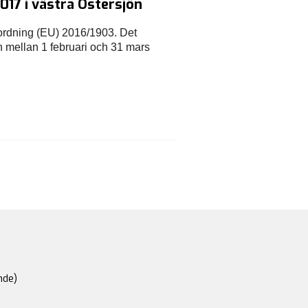
017 i västra Östersjön
ordning (EU) 2016/1903. Det 
n mellan 1 februari och 31 mars 
nde)