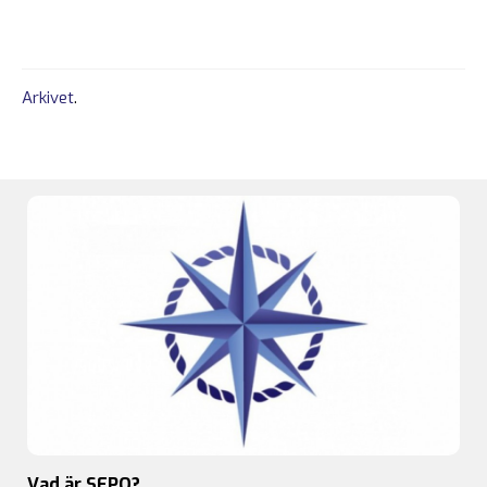
Arkivet
.
Vad är SFPO?