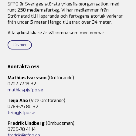
SFPO är Sveriges största yrkesfiskeorganisation, med
runt 250 medlemsfartyg. Vi har medlemmar från
Strömstad till Haparanda och fartygens storlek varierar
från under 5 meter i längd till strax över 34 meter.
Alla yrkesfiskare är välkomna som medlemmar!
Läs mer
Kontakta oss
Mathias Ivarsson
(Ordförande)
0707-77 19 32
mathias@sfpo.se
Teija Aho
(Vice Ordförande)
0763-75 80 32
teija@sfpo.se
Fredrik Lindberg
(Ombudsman)
0705-70 41 14
fredrik@sfpo.se