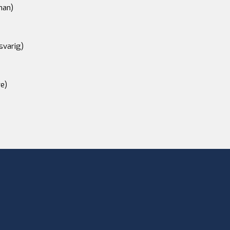
an)
svarig)
e)