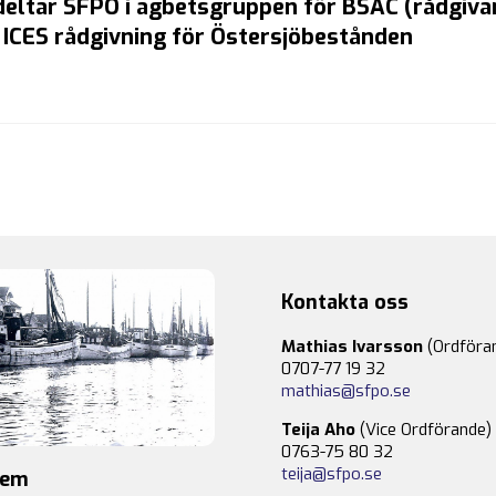
deltar SFPO i agbetsgruppen för BSAC (rådgiv
 ICES rådgivning för Östersjöbestånden
Kontakta oss
Mathias Ivarsson
(Ordföra
0707-77 19 32
mathias@sfpo.se
Teija Aho
(Vice Ordförande)
0763-75 80 32
teija@sfpo.se
lem