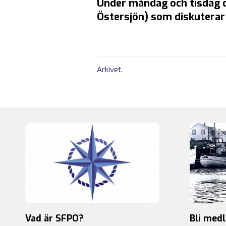
Under måndag och tisdag 
Östersjön) som diskuterar
Arkivet
.
Vad är SFPO?
Bli med