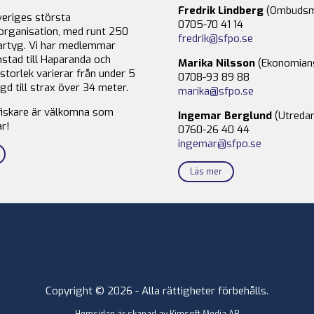
Fredrik Lindberg
(Ombudsm
veriges största
0705-70 41 14
organisation, med runt 250
fredrik@sfpo.se
rtyg. Vi har medlemmar
stad till Haparanda och
Marika Nilsson
(Ekonomian
storlek varierar från under 5
0708-93 89 88
gd till strax över 34 meter.
marika@sfpo.se
fiskare är välkomna som
Ingemar Berglund
(Utredar
r!
0760-26 40 44
ingemar@sfpo.se
Läs mer
Copyright © 2026 - Alla rättigheter förbehålls.