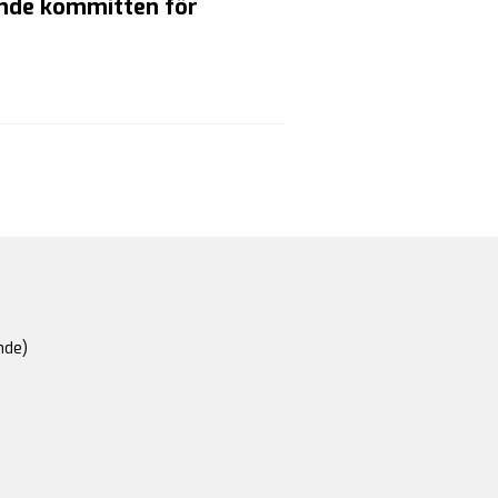
ande kommitten för
nde)