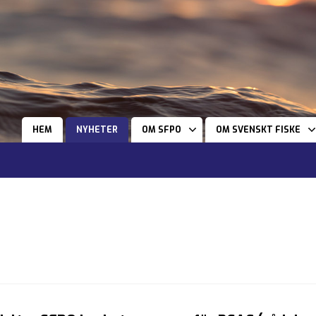
HEM
NYHETER
OM SFPO
OM SVENSKT FISKE