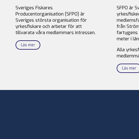
Sveriges Fiskares
SFPO är S
Producentorganisation (SFPO) är
yrkesfiske
Sveriges största organisation för
medlemsfa
yrkesfiskare och arbetar för att
från Ström
tillvarata våra medlemmars intressen.
fartygens 
meter i län
Läs mer
Alla yrkes
medlemma
Läs mer