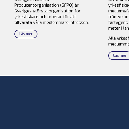
Producentorganisation (SFPO) är
yrkesfiske
Sveriges största organisation för
medlemsfa
yrkesfiskare och arbetar för att
från Ström
tillvarata våra medlemmars intressen.
fartygens 
meter i län
Läs mer
Alla yrkes
medlemma
Läs mer