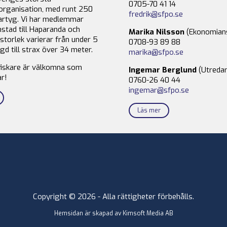
0705-70 41 14
organisation, med runt 250
fredrik@sfpo.se
rtyg. Vi har medlemmar
stad till Haparanda och
Marika Nilsson
(Ekonomian
storlek varierar från under 5
0708-93 89 88
gd till strax över 34 meter.
marika@sfpo.se
fiskare är välkomna som
Ingemar Berglund
(Utredar
r!
0760-26 40 44
ingemar@sfpo.se
Läs mer
Copyright © 2026 - Alla rättigheter förbehålls.
Hemsidan är skapad av
Kimsoft Media AB