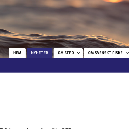
HEM
NYHETER
OM SFPO
OM SVENSKT FISKE