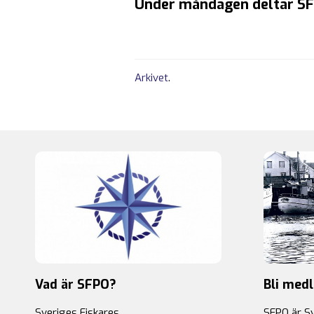
Under måndagen deltar SF
Arkivet
.
Vad är SFPO?
Bli med
Sveriges Fiskares
SFPO är S