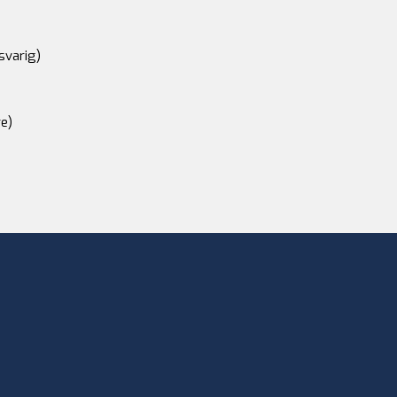
svarig)
e)