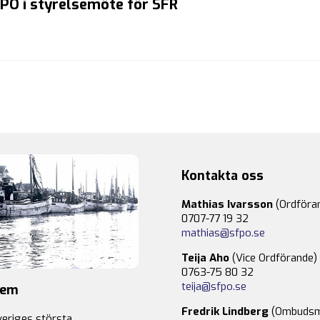
PO i styrelsemöte för SFR
Kontakta oss
Mathias Ivarsson
(Ordföra
0707-77 19 32
mathias@sfpo.se
Teija Aho
(Vice Ordförande)
0763-75 80 32
teija@sfpo.se
lem
Fredrik Lindberg
(Ombudsm
veriges största