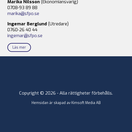
Marika Nilsson
(Ekonomiansvarig)
0708-93 89 88
marika@sfpo.se
Ingemar Berglund
(Utredare)
0760-26 40 44
ingemar@sfpo.se
Läs mer
Copyright © 2026 - Alla rättigheter förbehålls.
Hemsidan är skapad av
Kimsoft Media AB