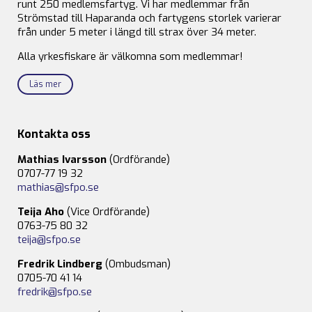
runt 250 medlemsfartyg. Vi har medlemmar från
Strömstad till Haparanda och fartygens storlek varierar
från under 5 meter i längd till strax över 34 meter.
Alla yrkesfiskare är välkomna som medlemmar!
Läs mer
Kontakta oss
Mathias Ivarsson
(Ordförande)
0707-77 19 32
mathias@sfpo.se
Teija Aho
(Vice Ordförande)
0763-75 80 32
teija@sfpo.se
Fredrik Lindberg
(Ombudsman)
0705-70 41 14
fredrik@sfpo.se