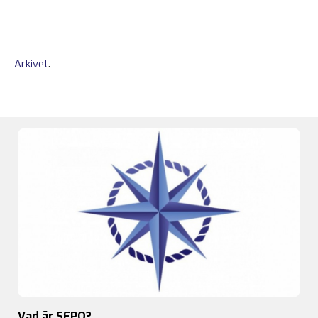
Arkivet
.
Vad är SFPO?