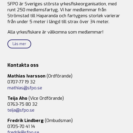
SFPO är Sveriges största yrkesfiskeorganisation, med
runt 250 medlemsfartyg. Vi har medlemmar från
Strömstad till Haparanda och fartygens storlek varierar
från under 5 meter i längd till strax över 34 meter.
Alla yrkesfiskare är välkomna som medlemmar!
Läs mer
Kontakta oss
Mathias Ivarsson
(Ordförande)
0707-77 19 32
mathias@sfpo.se
Teija Aho
(Vice Ordförande)
0763-75 80 32
teija@sfpo.se
Fredrik Lindberg
(Ombudsman)
0705-70 41 14
fredrik@sfpo.se