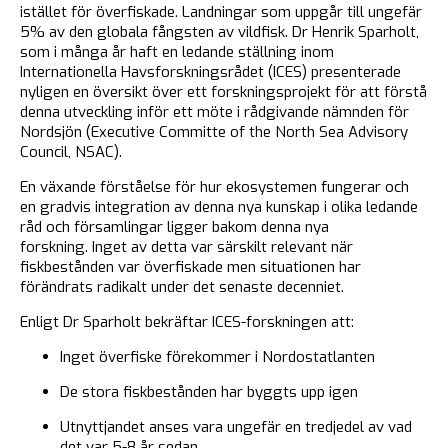
istället för överfiskade. Landningar som uppgår till ungefär
5% av den globala fångsten av vildfisk. Dr Henrik Sparholt,
som i många år haft en ledande ställning inom
Internationella Havsforskningsrådet (ICES) presenterade
nyligen en översikt över ett forskningsprojekt för att förstå
denna utveckling inför ett möte i rådgivande nämnden för
Nordsjön (Executive Committe of the North Sea Advisory
Council, NSAC).
En växande förståelse för hur ekosystemen fungerar och
en gradvis integration av denna nya kunskap i olika ledande
råd och församlingar ligger bakom denna nya
forskning. Inget av detta var särskilt relevant när
fiskbestånden var överfiskade men situationen har
förändrats radikalt under det senaste decenniet.
Enligt Dr Sparholt bekräftar ICES-forskningen att:
Inget överfiske förekommer i Nordostatlanten
De stora fiskbestånden har byggts upp igen
Utnyttjandet anses vara ungefär en tredjedel av vad
det var 5-8 år sedan.