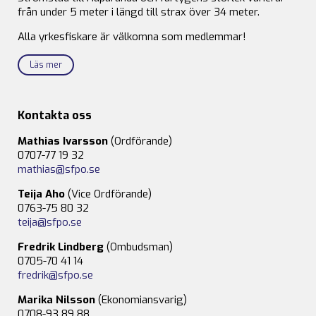
från under 5 meter i längd till strax över 34 meter.
Alla yrkesfiskare är välkomna som medlemmar!
Läs mer
Kontakta oss
Mathias Ivarsson
(Ordförande)
0707-77 19 32
mathias@sfpo.se
Teija Aho
(Vice Ordförande)
0763-75 80 32
teija@sfpo.se
Fredrik Lindberg
(Ombudsman)
0705-70 41 14
fredrik@sfpo.se
Marika Nilsson
(Ekonomiansvarig)
0708-93 89 88