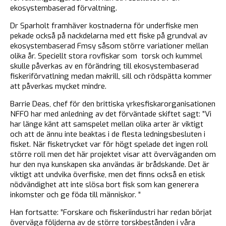
ekosystembaserad förvaltning.
Dr Sparholt framhäver kostnaderna för underfiske men
pekade också på nackdelarna med ett fiske på grundval av
ekosystembaserad Fmsy såsom större variationer mellan
olika år. Speciellt stora rovfiskar som torsk och kummel
skulle påverkas av en förändring till ekosystembaserad
fiskeriförvatlning medan makrill, sill och rödspätta kommer
att påverkas mycket mindre.
Barrie Deas, chef för den brittiska yrkesfiskarorganisationen
NFFO har med anledning av det förväntade skiftet sagt: ”Vi
har länge känt att samspelet mellan olika arter är viktigt
och att de ännu inte beaktas i de flesta ledningsbesluten i
fisket. När fisketrycket var för högt spelade det ingen roll
större roll men det här projektet visar att överväganden om
hur den nya kunskapen ska användas är brådskande. Det är
viktigt att undvika överfiske, men det finns också en etisk
nödvändighet att inte slösa bort fisk som kan generera
inkomster och ge föda till människor. ”
Han fortsatte: ”Forskare och fiskeriindustri har redan börjat
överväga följderna av de större torskbestånden i våra