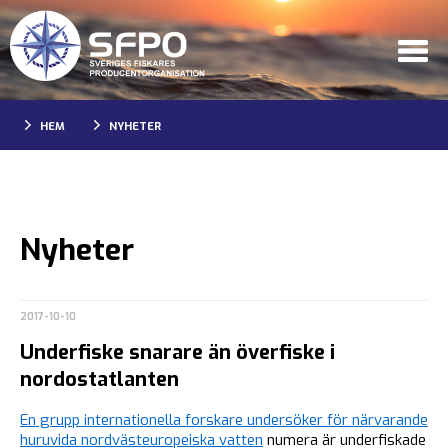
HEM
NYHETER
Nyheter
2017-10-10
Underfiske snarare än överfiske i
nordostatlanten
En grupp internationella forskare undersöker för närvarande
huruvida nordvästeuropeiska vatten
numera är underfiskade