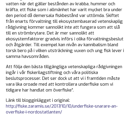
vatten när det gäller bestånden av krabba, hummer och
kräfta, ett fiske som i allmänhet har varit mycket bra under
den period då demersala fiskbestånd var uttömda. Skiftet
från enarts förvaltning till ekosystembaserad vetenskaplig
rådgivning kommer sannolikt inte att fungera som att slå
till en strömbrytare. Det är mer sannolikt att
ekosystemfaktorer gradvis införs i olika förvaltningsbeslut
och åtgärder. Till exempel kan nivån av kannibalism bland
torsk bero på i vilken utsträckning vuxen och ung fisk lever i
samma havsområden.
Att följa den bästa tillgängliga vetenskapliga rådgivningen
ingår i vår fiskerilagstiftning och våra politiska
beslutsprocesser. Det ser dock ut att vi i framtiden måste
vara lika oroade med att kontrollera underfiske som vi
tidigare har handlat om överfiske”.
Länk till blogginlägget i original:
http://fiske.zaramis.se/2017/10/10/underfiske-snarare-an-
overfiske-i-nordostatlanten/