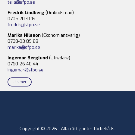
teija@sfpo.se
Fredrik Lindberg
(Ombudsman)
0705-70 41 14
fredrik@sfpo.se
Marika Nilsson
(Ekonomiansvarig)
0708-93 89 88
marika@sfpo.se
Ingemar Berglund
(Utredare)
0760-26 40 44
ingemar@sfpo.se
Läs mer
Copyright © 2026 - Alla rättigheter förbehålls.