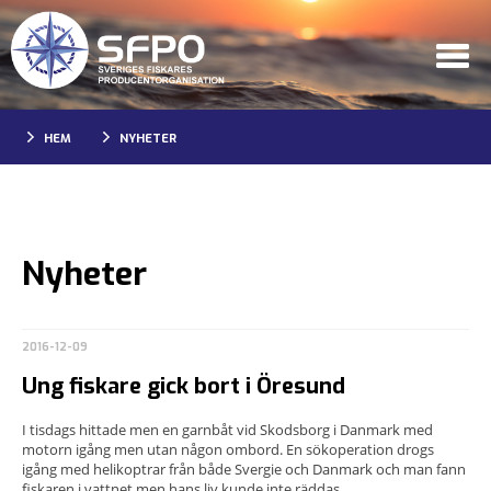
HEM
NYHETER
Nyheter
2016-12-09
Ung fiskare gick bort i Öresund
I tisdags hittade men en garnbåt vid Skodsborg i Danmark med
motorn igång men utan någon ombord. En sökoperation drogs
igång med helikoptrar från både Svergie och Danmark och man fann
fiskaren i vattnet men hans liv kunde inte räddas.