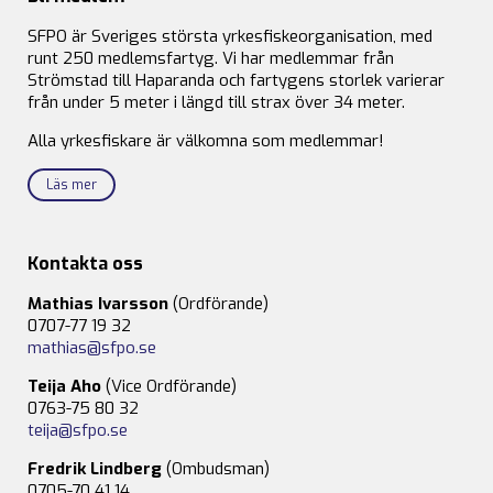
SFPO är Sveriges största yrkesfiskeorganisation, med
runt 250 medlemsfartyg. Vi har medlemmar från
Strömstad till Haparanda och fartygens storlek varierar
från under 5 meter i längd till strax över 34 meter.
Alla yrkesfiskare är välkomna som medlemmar!
Läs mer
Kontakta oss
Mathias Ivarsson
(Ordförande)
0707-77 19 32
mathias@sfpo.se
Teija Aho
(Vice Ordförande)
0763-75 80 32
teija@sfpo.se
Fredrik Lindberg
(Ombudsman)
0705-70 41 14