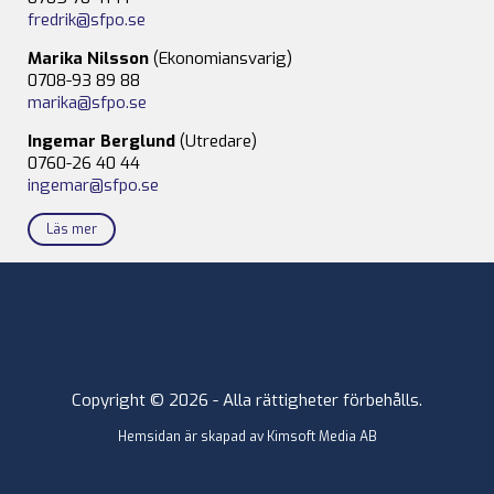
fredrik@sfpo.se
Marika Nilsson
(Ekonomiansvarig)
0708-93 89 88
marika@sfpo.se
Ingemar Berglund
(Utredare)
0760-26 40 44
ingemar@sfpo.se
Läs mer
Copyright © 2026 - Alla rättigheter förbehålls.
Hemsidan är skapad av
Kimsoft Media AB