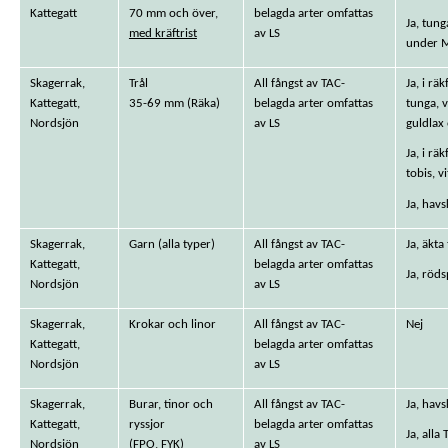
Kattegatt
70 mm och över,
belagda arter omfattas
Ja, tung
med kräftrist
av LS
under M
Skagerrak,
Trål
All fångst av TAC-
Ja, i rä
Kattegatt,
35-69 mm (Räka)
belagda arter omfattas
tunga, vi
Nordsjön
av LS
guldlax
Ja, i rä
tobis, v
Ja, havs
Skagerrak,
Garn (alla typer)
All fångst av TAC-
Ja, äkta
Kattegatt,
belagda arter omfattas
Ja, röds
Nordsjön
av LS
Skagerrak,
Krokar och linor
All fångst av TAC-
Nej
Kattegatt,
belagda arter omfattas
Nordsjön
av LS
Skagerrak,
Burar, tinor och
All fångst av TAC-
Ja, havs
Kattegatt,
ryssjor
belagda arter omfattas
Ja, alla
Nordsjön
(FPO, FYK)
av LS