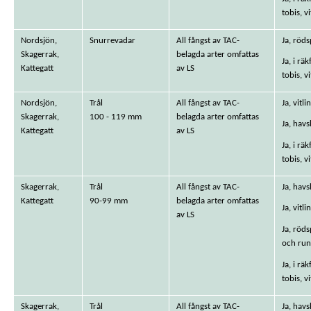
tobis, v
Nordsjön,
Snurrevadar
All fångst av TAC-
Ja, röds
Skagerrak,
belagda arter omfattas
Ja, i rä
Kattegatt
av LS
tobis, v
Nordsjön,
Trål
All fångst av TAC-
Ja, vitl
Skagerrak,
100 - 119 mm
belagda arter omfattas
Ja, havs
Kattegatt
av LS
Ja, i rä
tobis, v
Skagerrak,
Trål
All fångst av TAC-
Ja, havs
Kattegatt
90-99 mm
belagda arter omfattas
Ja, vitl
av LS
Ja, röds
och run
Ja, i rä
tobis, v
Skagerrak,
Trål
All fångst av TAC-
Ja, havs