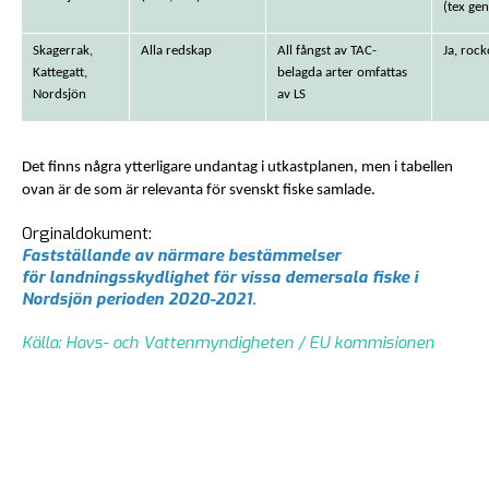
(tex ge
Skagerrak,
Alla redskap
All fångst av TAC-
Ja, rock
Kattegatt,
belagda arter omfattas
Nordsjön
av LS
Det finns några ytterligare undantag i utkastplanen, men i tabellen
ovan är de som är relevanta för svenskt fiske samlade.
Orginaldokument:
Fastställande av närmare bestämmelser
för landningsskydlighet för vissa demersala fiske i
Nordsjön perioden 2020-2021.
Källa: Havs- och Vattenmyndigheten / EU kommisionen