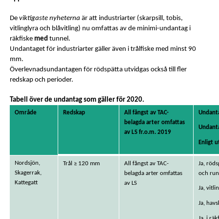
De
viktigaste nyheterna
är att industriarter (skarpsill, tobis,
vitlinglyra och blåvitling) nu omfattas av de minimi-undantag i
räkfiske
med
tunnel.
Undantaget för industriarter gäller även i trålfiske med minst 90
mm.
Överlevnadsundantagen för rödspätta utvidgas också till fler
redskap och perioder.
Tabell över de undantag som gäller för 2020.
Område
Redskap
All fångst av TAC-
Undant
belagda arter omfattas
Undanta
av LS fr.o.m. 2019
Enligt 
Nordsjön,
Trål ≥ 120 mm
All fångst av TAC-
Ja, röds
Skagerrak,
belagda arter omfattas
och run
Kattegatt
av LS
Ja, vitl
Ja, havs
Ja, i rä