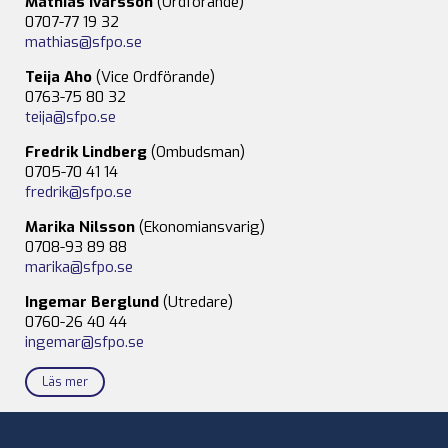
Mathias Ivarsson
(Ordförande)
0707-77 19 32
mathias@sfpo.se
Teija Aho
(Vice Ordförande)
0763-75 80 32
teija@sfpo.se
Fredrik Lindberg
(Ombudsman)
0705-70 41 14
fredrik@sfpo.se
Marika Nilsson
(Ekonomiansvarig)
0708-93 89 88
marika@sfpo.se
Ingemar Berglund
(Utredare)
0760-26 40 44
ingemar@sfpo.se
Läs mer