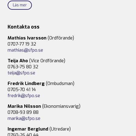
Läs mer
Kontakta oss
Mathias Ivarsson
(Ordförande)
0707-77 19 32
mathias@sfpo.se
Teija Aho
(Vice Ordförande)
0763-75 80 32
teija@sfpo.se
Fredrik Lindberg
(Ombudsman)
0705-70 41 14
fredrik@sfpo.se
Marika Nilsson
(Ekonomiansvarig)
0708-93 89 88
marika@sfpo.se
Ingemar Berglund
(Utredare)
0760-26 40 44