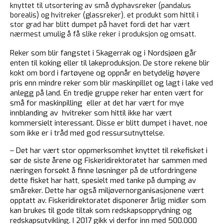
knyttet til utsortering av små dyphavsreker (pandalus
borealis) og hvitreker (glassreker), et produkt som hittil i
stor grad har blitt dumpet på havet fordi det har vært
nærmest umulig å få slike reker i produksjon og omsatt.
Reker som blir fangstet i Skagerrak og i Nordsjøen går
enten til koking eller til lakeproduksjon. De store rekene blir
kokt om bord i fartøyene og oppnår en betydelig høyere
pris enn mindre reker som blir maskinpillet og lagt i lake ved
anlegg på land. En tredje gruppe reker har enten vært for
små for maskinpilling eller at det har vært for mye
innblanding av hvitreker som hittil ikke har vært
kommersielt interessant. Disse er blitt dumpet i havet, noe
som ikke er i tråd med god ressursutnyttelse.
– Det har vært stor oppmerksomhet knyttet til rekefisket i
sør de siste årene og Fiskeridirektoratet har sammen med
næringen forsøkt å finne løsninger på de utfordringene
dette fisket har hatt, spesielt med tanke på dumping av
småreker. Dette har også miljøvernorganisasjonene vært
opptatt av. Fiskeridirektoratet disponerer årlig midler som
kan brukes til gode tiltak som redskapsopprydning og
redskapsutvikling. I 2017 gikk vi derfor inn med 500.000