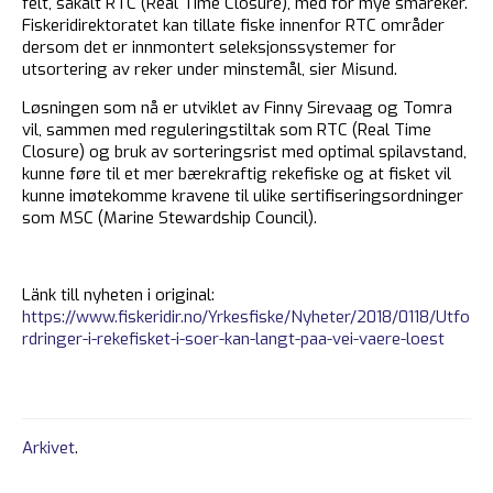
felt, såkalt RTC (Real Time Closure), med for mye småreker.
Fiskeridirektoratet kan tillate fiske innenfor RTC områder
dersom det er innmontert seleksjonssystemer for
utsortering av reker under minstemål, sier Misund.
Løsningen som nå er utviklet av Finny Sirevaag og Tomra
vil, sammen med reguleringstiltak som RTC (Real Time
Closure) og bruk av sorteringsrist med optimal spilavstand,
kunne føre til et mer bærekraftig rekefiske og at fisket vil
kunne imøtekomme kravene til ulike sertifiseringsordninger
som MSC (Marine Stewardship Council).
Länk till nyheten i original:
https://www.fiskeridir.no/Yrkesfiske/Nyheter/2018/0118/Utfo
rdringer-i-rekefisket-i-soer-kan-langt-paa-vei-vaere-loest
Arkivet
.