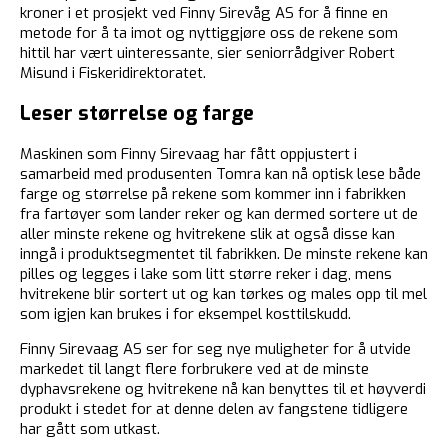
kroner i et prosjekt ved Finny Sirevåg AS for å finne en
metode for å ta imot og nyttiggjøre oss de rekene som
hittil har vært uinteressante, sier seniorrådgiver Robert
Misund i Fiskeridirektoratet.
Leser størrelse og farge
Maskinen som Finny Sirevaag har fått oppjustert i
samarbeid med produsenten Tomra kan nå optisk lese både
farge og størrelse på rekene som kommer inn i fabrikken
fra fartøyer som lander reker og kan dermed sortere ut de
aller minste rekene og hvitrekene slik at også disse kan
inngå i produktsegmentet til fabrikken. De minste rekene kan
pilles og legges i lake som litt større reker i dag, mens
hvitrekene blir sortert ut og kan tørkes og males opp til mel
som igjen kan brukes i for eksempel kosttilskudd.
Finny Sirevaag AS ser for seg nye muligheter for å utvide
markedet til langt flere forbrukere ved at de minste
dyphavsrekene og hvitrekene nå kan benyttes til et høyverdi
produkt i stedet for at denne delen av fangstene tidligere
har gått som utkast.