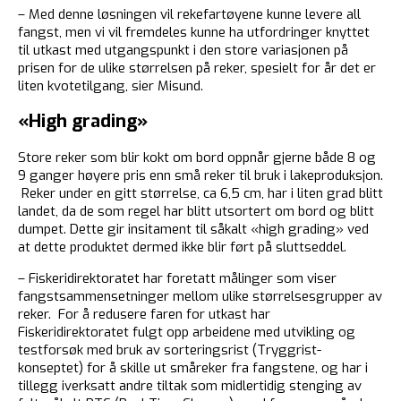
– Med denne løsningen vil rekefartøyene kunne levere all
fangst, men vi vil fremdeles kunne ha utfordringer knyttet
til utkast med utgangspunkt i den store variasjonen på
prisen for de ulike størrelsen på reker, spesielt for år det er
liten kvotetilgang, sier Misund.
«High grading»
Store reker som blir kokt om bord oppnår gjerne både 8 og
9 ganger høyere pris enn små reker til bruk i lakeproduksjon.
Reker under en gitt størrelse, ca 6,5 cm, har i liten grad blitt
landet, da de som regel har blitt utsortert om bord og blitt
dumpet. Dette gir insitament til såkalt «high grading» ved
at dette produktet dermed ikke blir ført på sluttseddel.
– Fiskeridirektoratet har foretatt målinger som viser
fangstsammensetninger mellom ulike størrelsesgrupper av
reker. For å redusere faren for utkast har
Fiskeridirektoratet fulgt opp arbeidene med utvikling og
testforsøk med bruk av sorteringsrist (Tryggrist-
konseptet) for å skille ut småreker fra fangstene, og har i
tillegg iverksatt andre tiltak som midlertidig stenging av