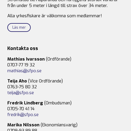
från under 5 meter i längd till strax över 34 meter.
Alla yrkesfiskare är välkomna som medlemmar!
Läs mer
Kontakta oss
Mathias Ivarsson
(Ordförande)
0707-77 19 32
mathias@sfpo.se
Teija Aho
(Vice Ordförande)
0763-75 80 32
teija@sfpo.se
Fredrik Lindberg
(Ombudsman)
0705-70 41 14
fredrik@sfpo.se
Marika Nilsson
(Ekonomiansvarig)
0708-93 89 88