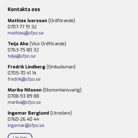
Kontakta oss
Mathias Ivarsson
(Ordförande)
0707-77 19 32
mathias@sfpo.se
Teija Aho
(Vice Ordförande)
0763-75 80 32
teija@sfpo.se
Fredrik Lindberg
(Ombudsman)
0705-70 41 14
fredrik@sfpo.se
Marika Nilsson
(Ekonomiansvarig)
0708-93 89 88
marika@sfpo.se
Ingemar Berglund
(Utredare)
0760-26 40 44
ingemar@sfpo.se
Läs mer