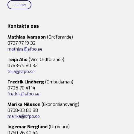
Läs mer
Kontakta oss
Mathias Ivarsson
(Ordförande)
0707-77 19 32
mathias@sfpo.se
Teija Aho
(Vice Ordförande)
0763-75 80 32
teija@sfpo.se
Fredrik Lindberg
(Ombudsman)
0705-70 41 14
fredrik@sfpo.se
Marika Nilsson
(Ekonomiansvarig)
0708-93 89 88
marika@sfpo.se
Ingemar Berglund
(Utredare)
0760-26 40 44