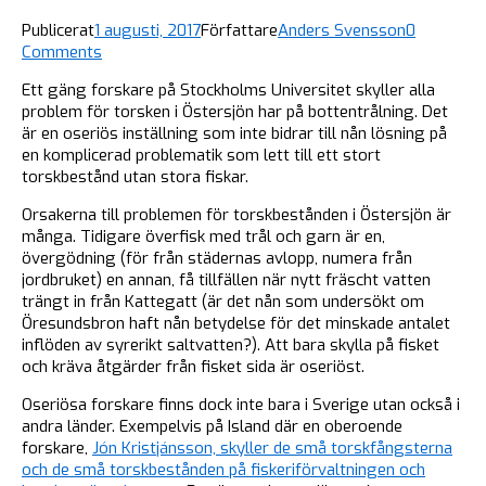
Publicerat
1 augusti, 2017
Författare
Anders Svensson
0
Comments
Ett gäng forskare på Stockholms Universitet skyller alla
problem för torsken i Östersjön har på bottentrålning. Det
är en oseriös inställning som inte bidrar till nån lösning på
en komplicerad problematik som lett till ett stort
torskbestånd utan stora fiskar.
Orsakerna till problemen för torskbestånden i Östersjön är
många. Tidigare överfisk med trål och garn är en,
övergödning (för från städernas avlopp, numera från
jordbruket) en annan, få tillfällen när nytt fräscht vatten
trängt in från Kattegatt (är det nån som undersökt om
Öresundsbron haft nån betydelse för det minskade antalet
inflöden av syrerikt saltvatten?). Att bara skylla på fisket
och kräva åtgärder från fisket sida är oseriöst.
Oseriösa forskare finns dock inte bara i Sverige utan också i
andra länder. Exempelvis på Island där en oberoende
forskare,
Jón Kristjánsson, skyller de små torskfångsterna
och de små torskbestånden på fiskeriförvaltningen och