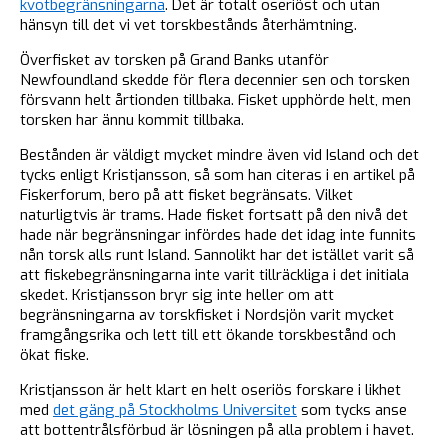
kvotbegränsningarna
. Det är totalt oseriöst och utan
hänsyn till det vi vet torskbestånds återhämtning.
Överfisket av torsken på Grand Banks utanför
Newfoundland skedde för flera decennier sen och torsken
försvann helt årtionden tillbaka. Fisket upphörde helt, men
torsken har ännu kommit tillbaka.
Bestånden är väldigt mycket mindre även vid Island och det
tycks enligt Kristjansson, så som han citeras i en artikel på
Fiskerforum, bero på att fisket begränsats. Vilket
naturligtvis är trams. Hade fisket fortsatt på den nivå det
hade när begränsningar infördes hade det idag inte funnits
nån torsk alls runt Island. Sannolikt har det istället varit så
att fiskebegränsningarna inte varit tillräckliga i det initiala
skedet. Kristjansson bryr sig inte heller om att
begränsningarna av torskfisket i Nordsjön varit mycket
framgångsrika och lett till ett ökande torskbestånd och
ökat fiske.
Kristjansson är helt klart en helt oseriös forskare i likhet
med
det gäng på Stockholms Universitet
som tycks anse
att bottentrålsförbud är lösningen på alla problem i havet.