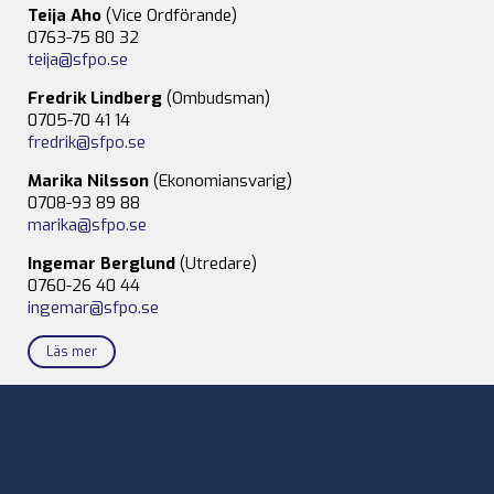
Teija Aho
(Vice Ordförande)
0763-75 80 32
teija@sfpo.se
Fredrik Lindberg
(Ombudsman)
0705-70 41 14
fredrik@sfpo.se
Marika Nilsson
(Ekonomiansvarig)
0708-93 89 88
marika@sfpo.se
Ingemar Berglund
(Utredare)
0760-26 40 44
ingemar@sfpo.se
Läs mer