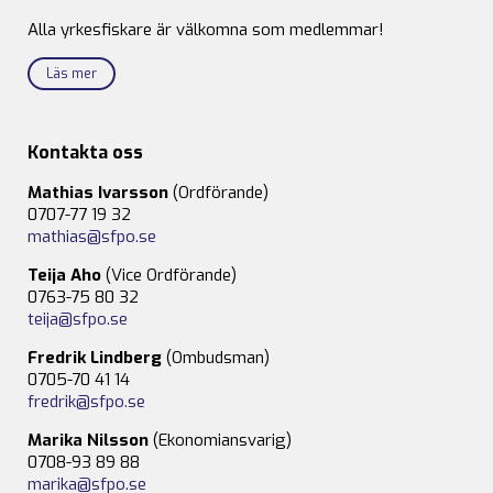
Alla yrkesfiskare är välkomna som medlemmar!
Läs mer
Kontakta oss
Mathias Ivarsson
(Ordförande)
0707-77 19 32
mathias@sfpo.se
Teija Aho
(Vice Ordförande)
0763-75 80 32
teija@sfpo.se
Fredrik Lindberg
(Ombudsman)
0705-70 41 14
fredrik@sfpo.se
Marika Nilsson
(Ekonomiansvarig)
0708-93 89 88
marika@sfpo.se