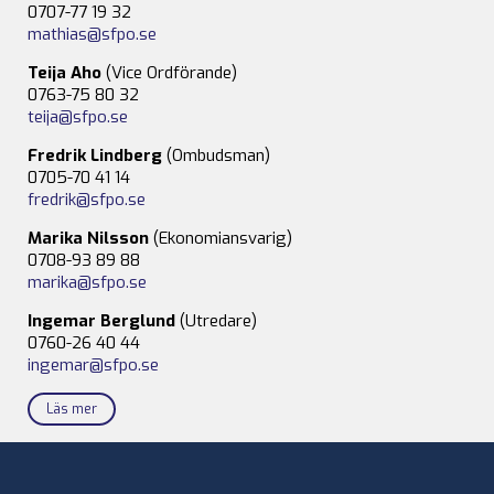
0707-77 19 32
mathias@sfpo.se
Teija Aho
(Vice Ordförande)
0763-75 80 32
teija@sfpo.se
Fredrik Lindberg
(Ombudsman)
0705-70 41 14
fredrik@sfpo.se
Marika Nilsson
(Ekonomiansvarig)
0708-93 89 88
marika@sfpo.se
Ingemar Berglund
(Utredare)
0760-26 40 44
ingemar@sfpo.se
Läs mer