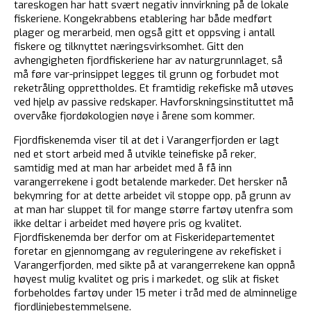
tareskogen har hatt svært negativ innvirkning på de lokale
fiskeriene. Kongekrabbens etablering har både medført
plager og merarbeid, men også gitt et oppsving i antall
fiskere og tilknyttet næringsvirksomhet. Gitt den
avhengigheten fjordfiskeriene har av naturgrunnlaget, så
må føre var-prinsippet legges til grunn og forbudet mot
reketråling opprettholdes. Et framtidig rekefiske må utøves
ved hjelp av passive redskaper. Havforskningsinstituttet må
overvåke fjordøkologien nøye i årene som kommer.
Fjordfiskenemda viser til at det i Varangerfjorden er lagt
ned et stort arbeid med å utvikle teinefiske på reker,
samtidig med at man har arbeidet med å få inn
varangerrekene i godt betalende markeder. Det hersker nå
bekymring for at dette arbeidet vil stoppe opp, på grunn av
at man har sluppet til for mange større fartøy utenfra som
ikke deltar i arbeidet med høyere pris og kvalitet.
Fjordfiskenemda ber derfor om at Fiskeridepartementet
foretar en gjennomgang av reguleringene av rekefisket i
Varangerfjorden, med sikte på at varangerrekene kan oppnå
høyest mulig kvalitet og pris i markedet, og slik at fisket
forbeholdes fartøy under 15 meter i tråd med de alminnelige
fjordlinjebestemmelsene.