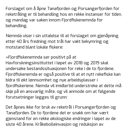
Forslaget om å åpne Tanafjorden og Porsangerfjorden for
reketråling er til behandling hos en rekke instanser for tiden,
og mandag var saken innom Fjordfiskenemnda for
behandling.
Nemnda viser i sin uttalelse til at forslaget om gjenåpning
etter 40 års fredning mot trål har vakt bekymring og
motstand blant lokale fiskere:
«Fjordfiskenemnda ser positivt på at
Havforskningsinstituttet i løpet av 2018 og 2019 skal
undersøke bestandssituasjonen for reke i de to fjordene.
Fjordfiskenemda er også positive til at et nytt rekefiske kan
bidra til økt lønnsomhet og nye arbeidsplasser i
fjordfiskeriene. Nemda vil imidlertid understreke at dette må
skje på en ansvarlig måte, og vil anmode om at følgende
forutsetninger legges til grunn:
Det åpnes ikke for bruk av reketrål i Porsangerfjorden og
Tanafjorden. De to fjordene det er snakk om har vært
gjenstand for en rekke økologiske endringer i løpet av de
siste 40 årene. Kråkebolleinvasjon og reduksjon av