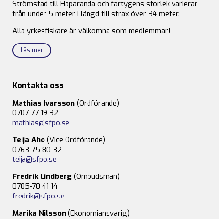
Strömstad till Haparanda och fartygens storlek varierar
från under 5 meter i längd till strax över 34 meter.
Alla yrkesfiskare är välkomna som medlemmar!
Läs mer
Kontakta oss
Mathias Ivarsson
(Ordförande)
0707-77 19 32
mathias@sfpo.se
Teija Aho
(Vice Ordförande)
0763-75 80 32
teija@sfpo.se
Fredrik Lindberg
(Ombudsman)
0705-70 41 14
fredrik@sfpo.se
Marika Nilsson
(Ekonomiansvarig)