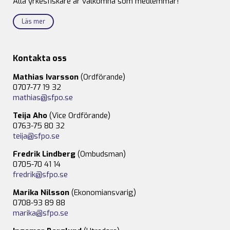
Alla yrkesfiskare är välkomna som medlemmar!
Läs mer
Kontakta oss
Mathias Ivarsson
(Ordförande)
0707-77 19 32
mathias@sfpo.se
Teija Aho
(Vice Ordförande)
0763-75 80 32
teija@sfpo.se
Fredrik Lindberg
(Ombudsman)
0705-70 41 14
fredrik@sfpo.se
Marika Nilsson
(Ekonomiansvarig)
0708-93 89 88
marika@sfpo.se