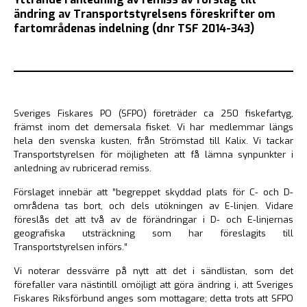
ändring av Transportstyrelsens föreskrifter om
fartområdenas indelning (dnr TSF 2014-343)
Sveriges Fiskares PO (SFPO) företräder ca 250 fiskefartyg,
främst inom det demersala fisket. Vi har medlemmar längs
hela den svenska kusten, från Strömstad till Kalix. Vi tackar
Transportstyrelsen för möjligheten att få lämna synpunkter i
anledning av rubricerad remiss.
Förslaget innebär att ”begreppet skyddad plats för C- och D-
områdena tas bort, och dels utökningen av E-linjen. Vidare
föreslås det att två av de förändringar i D- och E-linjernas
geografiska utsträckning som har föreslagits till
Transportstyrelsen införs.”
Vi noterar dessvärre på nytt att det i sändlistan, som det
förefaller vara nästintill omöjligt att göra ändring i, att Sveriges
Fiskares Riksförbund anges som mottagare; detta trots att SFPO