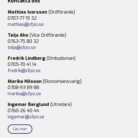
Kontakta oss
Mathias Ivarsson
(Ordförande)
0707-77 19 32
mathias@sfpo.se
Teija Aho
(Vice Ordförande)
0763-75 80 32
teija@sfpo.se
Fredrik Lindberg
(Ombudsman)
0705-70 41 14
fredrik@sfpo.se
Marika Nilsson
(Ekonomiansvarig)
0708-93 89 88
marika@sfpo.se
Ingemar Berglund
(Utredare)
0760-26 40 44
ingemar@sfpo.se
Läs mer