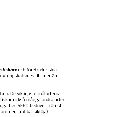
esfiskare
och företräder sina
g uppskattades till mer än
tten. De viktigaste målarterna
 fiskar också många andra arter;
ånga fler. SFPO bedriver främst
hummer, krabba, siklöja).