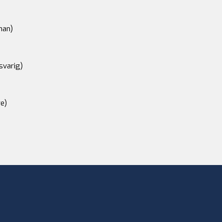
an)
svarig)
e)