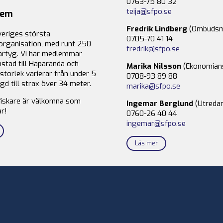
0763-75 80 32
teija@sfpo.se
lem
Fredrik Lindberg
(Ombudsm
veriges största
0705-70 41 14
organisation, med runt 250
fredrik@sfpo.se
rtyg. Vi har medlemmar
stad till Haparanda och
Marika Nilsson
(Ekonomian
storlek varierar från under 5
0708-93 89 88
gd till strax över 34 meter.
marika@sfpo.se
fiskare är välkomna som
Ingemar Berglund
(Utredar
r!
0760-26 40 44
ingemar@sfpo.se
Läs mer