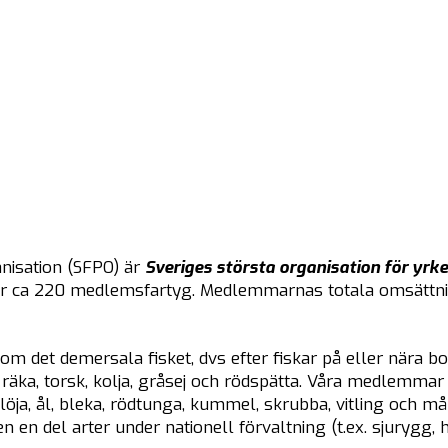
nisation (SFPO) är
Sveriges största organisation för yrk
r ca 220 medlemsfartyg. Medlemmarnas totala omsättnin
om det demersala fisket, dvs efter fiskar på eller nära bo
 räka, torsk, kolja, gråsej och rödspätta. Våra medlemmar
löja, ål, bleka, rödtunga, kummel, skrubba, vitling och m
n en del arter under nationell förvaltning (t.ex. sjurygg, 