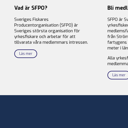
Vad är SFPO?
Bli med
Sveriges Fiskares
SFPO är S
Producentorganisation (SFPO) är
yrkesfiske
Sveriges största organisation för
medlemsfa
yrkesfiskare och arbetar för att
från Ström
tillvarata våra medlemmars intressen.
fartygens 
meter i län
Läs mer
Alla yrkes
medlemma
Läs mer