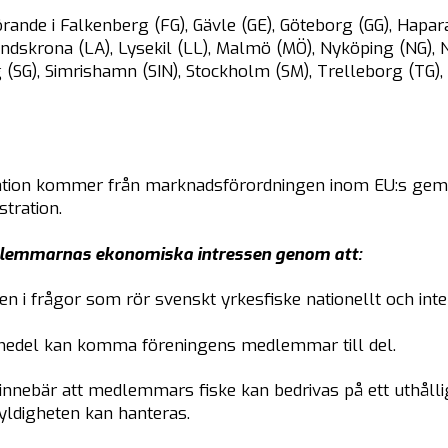
e i Falkenberg (FG), Gävle (GE), Göteborg (GG), Hapara
andskrona (LA), Lysekil (LL), Malmö (MÖ), Nyköping (NG)
 (SG), Simrishamn (SIN), Stockholm (SM), Trelleborg (TG),
tion kommer från marknadsförordningen inom EU:s geme
tration.
dlemmarnas ekonomiska intressen genom att:
i frågor som rör svenskt yrkesfiske nationellt och inter
U-medel kan komma föreningens medlemmar till del.
 innebär att medlemmars fiske kan bedrivas på ett uthålli
yldigheten kan hanteras.