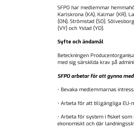
SFPO har medlemmar hemmahörand
Karlskrona (KA), Kalmar (KR), L
(ON), Strömstad (SD), Sölvesborg
(VY) och Ystad (YD).
Syfte och ändamål
Beteckningen Producentorganisa
med sig särskilda krav på adminis
SFPO arbetar för att gynna me
• Bevaka medlemmarnas intressen 
• Arbeta för att tillgängliga E
• Arbeta för system i fisket som
ekonomiskt och där landningssk