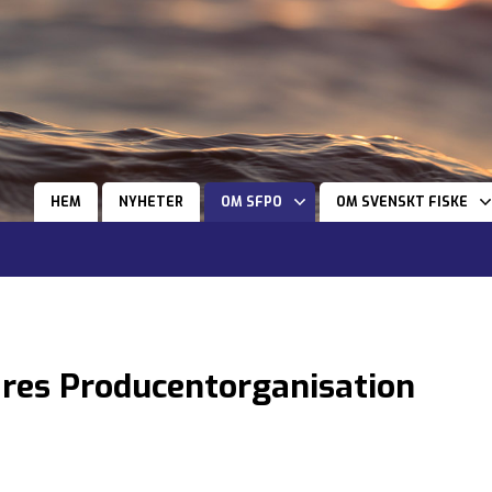
HEM
NYHETER
OM SFPO
OM SVENSKT FISKE
ares Producentorganisation