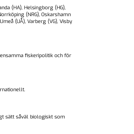
nda (HA), Helsingborg (HG),
, Norrköping (NRG), Oskarshamn
 Umeå (UÅ), Varberg (VG), Visby
nsamma fiskeripolitik och för
nationellt.
gt sätt såväl biologiskt som