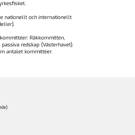
yrkesfisket.
 nationellt och internationellt
eller).
 kommittéer: Räkkommittén,
 passiva redskap (Västerhavet).
om antalet kommittéer.
nde)