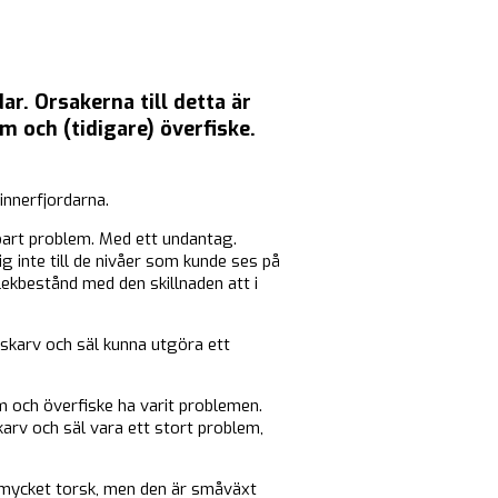
ar. Orsakerna till detta är
 och (tidigare) överfiske.
innerfjordarna.
nkbart problem. Med ett undantag.
g inte till de nivåer som kunde ses på
lekbestånd med den skillnaden att i
 skarv och säl kunna utgöra ett
em och överfiske ha varit problemen.
arv och säl vara ett stort problem,
t mycket torsk, men den är småväxt