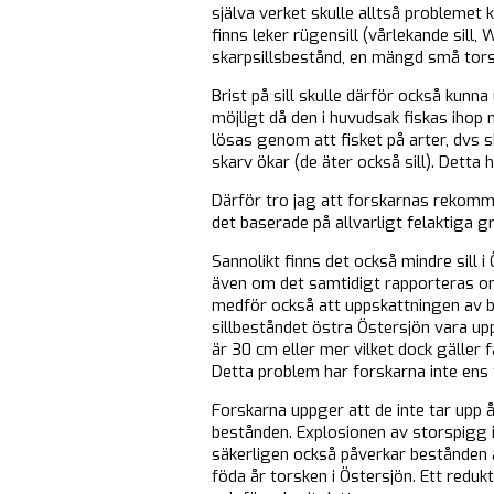
själva verket skulle alltså problemet k
finns leker rügensill (vårlekande sill
skarpsillsbestånd, en mängd små tors
Brist på sill skulle därför också kunn
möjligt då den i huvudsak fiskas ihop m
lösas genom att fisket på arter, dvs 
skarv ökar (de äter också sill). Detta
Därför tro jag att forskarnas rekomme
det baserade på allvarligt felaktiga 
Sannolikt finns det också mindre sill 
även om det samtidigt rapporteras om m
medför också att uppskattningen av be
sillbeståndet östra Östersjön vara u
är 30 cm eller mer vilket dock gäller f
Detta problem har forskarna inte ens f
Forskarna uppger att de inte tar upp
bestånden. Explosionen av storspigg i
säkerligen också påverkar bestånden av
föda år torsken i Östersjön. Ett reduk