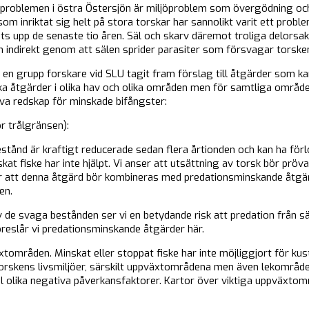
dsproblemen i östra Östersjön är miljöproblem som övergödning oc
om inriktat sig helt på stora torskar har sannolikt varit ett probl
ats upp de senaste tio åren. Säl och skarv däremot troliga delorsak
 indirekt genom att sälen sprider parasiter som försvagar torske
n grupp forskare vid SLU tagit fram förslag till åtgärder som kan
ka åtgärder i olika hav och olika områden men för samtliga områ
iva redskap för minskade bifångster:
r trålgränsen):
estånd är kraftigt reducerade sedan flera årtionden och kan ha förl
at fiske har inte hjälpt. Vi anser att utsättning av torsk bör prövas
er att denna åtgärd bör kombineras med predationsminskande åtgär
en.
v de svaga bestånden ser vi en betydande risk att predation från s
öreslår vi predationsminskande åtgärder här.
xtområden. Minskat eller stoppat fiske har inte möjliggjort för ku
torskens livsmiljöer, särskilt uppväxtområdena men även lekområden
al olika negativa påverkansfaktorer. Kartor över viktiga uppväxto