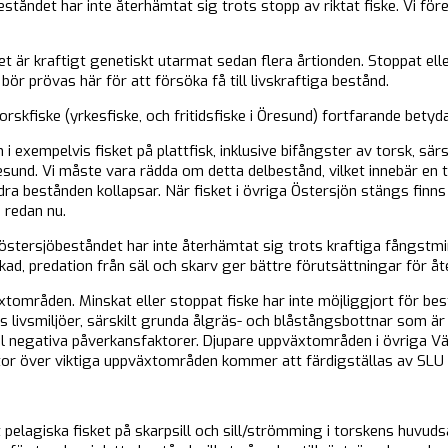
ståndet har inte återhämtat sig trots stopp av riktat fiske. Vi fö
 är kraftigt genetiskt utarmat sedan flera årtionden. Stoppat eller
bör prövas här för att försöka få till livskraftiga bestånd.
torskfiske (yrkesfiske, och fritidsfiske i Öresund) fortfarande betyd
 exempelvis fisket på plattfisk, inklusive bifångster av torsk, särsk
resund. Vi måste vara rädda om detta delbestånd, vilket innebär en 
ra bestånden kollapsar. När fisket i övriga Östersjön stängs finns ri
 redan nu.
 östersjöbeståndet har inte återhämtat sig trots kraftiga fångstm
kad, predation från säl och skarv ger bättre förutsättningar för å
tområden. Minskat eller stoppat fiske har inte möjliggjort för bes
s livsmiljöer, särskilt grunda ålgräs- och blåstångsbottnar som ä
al negativa påverkansfaktorer. Djupare uppväxtområden i övriga Väs
rtor över viktiga uppväxtområden kommer att färdigställas av SLU 
et pelagiska fisket på skarpsill och sill/strömming i torskens huvu