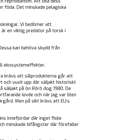
och reproduktion. Att öka dess
er föda. Det minskade pelagiska
nskningar. Vi bedömer att
är en viktig predator på torsk i
 Dessa kan behöva skydd från
ill ekosystemeffekter.
a krävs att sälprodukterna går att
t och vuxit upp där säljakt historiskt
på säljakt på ön Rörö dog 1980. De
ortfarande levde och när jag var liten
rgård. Men på sikt krävs att EU:s
ns innefjordar där inget fiske
ch minskade bifångster där förefaller