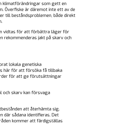
h klimatförändringar som gett en
em. Överfiske är däremot inte ett av de
er till beståndsproblemen, både direkt
n.
 vidtas för att förbättra läger för
den rekommenderas jakt på skarv och
orat lokala genetiska
 här för att försöka få tillbaka
der för att ge förutsättningar
äl och skarv kan försvaga
stbestånden att återhämta sig.
 där sådana identifieras. Det
mråden kommer att färdigställas