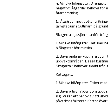
4. Minska bifångster. Bifångst
negativt. Åtgärder behövs för a
återhämtning.
5. Åtgärder mot bottentrålninge
larvstadium i Gullmarn på grund 
Skagerrak (utsjön; utanför trålg
1. Minska bifångster. Det sker b
bifångster bör minska.
2. Bevarande av kustnära livsmi
uppväxtområden. Dessa kustnära
Skagerrak, behöver skydd från e
Kattegatt:
1. Minska bifångster. Fisket med
2. Bevara livsmiljöer som uppvä
sig. Vi ser ett behov av att sky
påverkansfaktorer. Kartor över