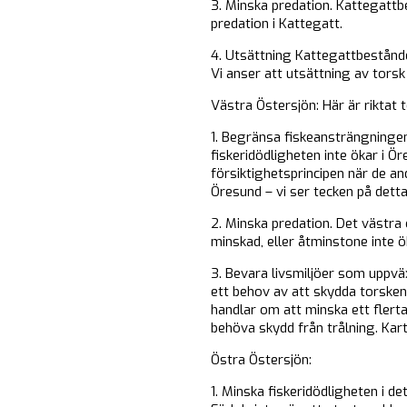
3. Minska predation. Kattegattbe
predation i Kattegatt.
4. Utsättning Kattegattbeståndet
Vi anser att utsättning av torsk 
Västra Östersjön: Här är riktat 
1. Begränsa fiskeansträngningen i
fiskeridödligheten inte ökar i Ö
försiktighetsprincipen när de and
Öresund – vi ser tecken på detta
2. Minska predation. Det västra
minskad, eller åtminstone inte ö
3. Bevara livsmiljöer som uppväx
ett behov av att skydda torsken
handlar om att minska ett flert
behöva skydd från trålning. Ka
Östra Östersjön:
1. Minska fiskeridödligheten i d