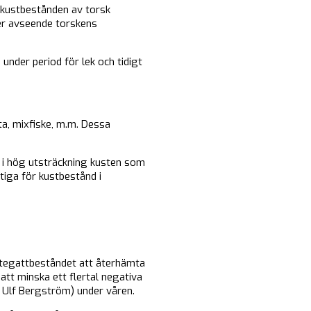
 kustbestånden av torsk
ter avseende torskens
under period för lek och tidigt
ta, mixfiske, m.m. Dessa
r i hög utsträckning kusten som
iga för kustbestånd i
attegattbeståndet att återhämta
att minska ett flertal negativa
 Ulf Bergström) under våren.