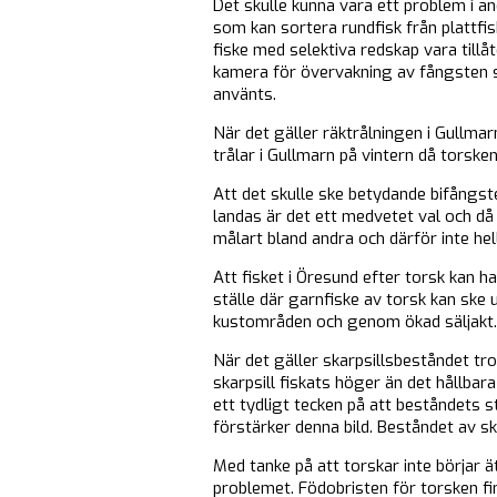
Det skulle kunna vara ett problem i an
som kan sortera rundfisk från plattfis
fiske med selektiva redskap vara tillå
kamera för övervakning av fångsten så 
använts.
När det gäller räktrålningen i Gullma
trålar i Gullmarn på vintern då torsken
Att det skulle ske betydande bifångster
landas är det ett medvetet val och då 
målart bland andra och därför inte he
Att fisket i Öresund efter torsk kan h
ställe där garnfiske av torsk kan ske 
kustområden och genom ökad säljakt.
När det gäller skarpsillsbeståndet tro
skarpsill fiskats höger än det hållbar
ett tydligt tecken på att beståndets st
förstärker denna bild. Beståndet av s
Med tanke på att torskar inte börjar ä
problemet. Födobristen för torsken fin