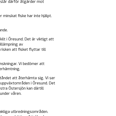
reslår därför åtgärder mot
 minskat fiske har inte hjälpt.
ande.
ilt i Öresund. Det är viktigt att
tillämpning av
sken att fisket flyttar till
inskningar. Vi bedömer att
terhämtning.
tåndet att återhämta sig. Vi ser
r uppväxtområden i Öresund. Det
tra Östersjön kan därtill
under våren.
dsakliga utbredningsområden.