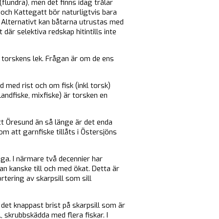
flundra), men det finns idag trålar
k och Kattegatt bör naturligtvis bara
i. Alternativt kan båtarna utrustas med
är selektiva redskap hitintills inte
r torskens lek. Frågan är om de ens
d med rist och om fisk (inkl torsk)
andfiske, mixfiske) är torsken en
att Öresund än så länge är det enda
m att garnfiske tillåts i Östersjöns
iga. I närmare två decennier har
an kanske till och med ökat. Detta är
rtering av skarpsill som sill
 det knappast brist på skarpsill som är
 skrubbskädda med flera fiskar. I