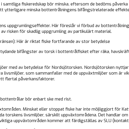
er i samtliga fiskeredskap bör minska, eftersom de bedöms påverka
tt ytterligare minska bottentrålningens bifångstrelaterade effek
ns uppgrumlingseffekter. Här föreslår vi förbud av bottentrålning 
av risken för skadlig uppgrumling av partikulärt material.
ränsen): Här är riktat fiske fortfarande av stor betydelse
etydande bifångster av torsk i bottentrålfisket efter räka, havskräf
ljöer med av betydelse för Nordsjötorsken. Nordsjötorsken nyttja
 livsmiljöer, som sammanfaller med de uppväxtmiljöer som är vikt
tt flertal påverkansfaktorer.
 bottentrålar bör enbart ske med rist.
xtområden. Minskat eller stoppat fiske har inte möjliggjort för K
dda torskens livsmiljöer, särskilt uppväxtområdena. Det handlar om 
 viktiga uppväxtområden kommer att färdigställas av SLU (kontakt