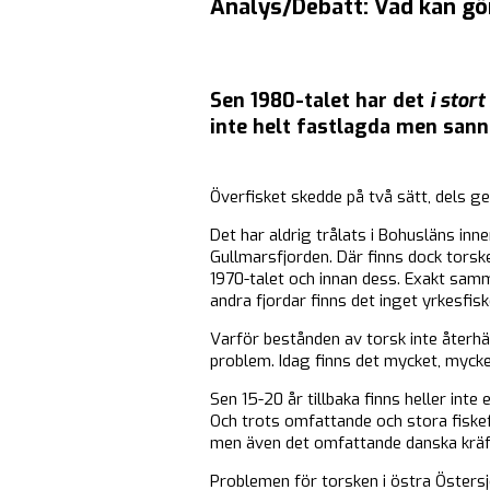
Analys/Debatt: Vad kan gö
Sen 1980-talet har det
i stort
inte helt fastlagda men sann
Överfisket skedde på två sätt, dels g
Det har aldrig trålats i Bohusläns inne
Gullmarsfjorden. Där finns dock torsk
1970-talet och innan dess. Exakt samma
andra fjordar finns det inget yrkesfiske
Varför bestånden av torsk inte återhä
problem. Idag finns det mycket, mycke
Sen 15-20 år tillbaka finns heller int
Och trots omfattande och stora fiske
men även det omfattande danska kräft
Problemen för torsken i östra Östers