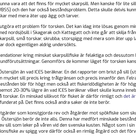
unna vara att det finns för mycket skarpsill. Men kanske för lite sil
, WBSS) och den har också beståndsproblem. Detta skulle delvis kunn
kar med mera äter upp ägg och larver.
a utgöra ett problem för torsken. Det kan idag inte lösas genom mind
ed nordsjösill i Skagerak och Kattegatt och inte går att skilja från
skarpsill, små torskar, skrubba, storspigg med mera som äter upp l
 har dock egentligen aldrig undersökts.
ndationer kring minskat skarpsillfiske är felaktiga och dessutom 
grundförutsättningar. Genomförs de kommer läget för torsken kansk
i Östersjön än vad ICES beräknar. En del rapporter om brist på sill 
ycket sill precis kring trålgränsen och precis innanför den. Felra
stånden blir för högt men också att fiskeridödligheten är för hög
ppemot 20-30% lägre än vad ICES beräknar vilket skulle kunna inn
å torskar. En minskad sillkvot för fisket är därför rimligt och
det är
underat på. Det finns också andra saker de inte berör.
 åtgärder som konstgjorda rev och åtgärder mot spökfiske som skul
 Östersjön berör de inte alls. Denna har medfört minskade bestånd
 sill som leker på våren vid den svenska kusten. Något som i sin tu
tionsfiske av spigg vore därför också en rimlig åtgärd och det för