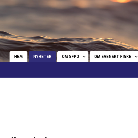
HEM
NYHETER
OM SFPO
OM SVENSKT FISKE