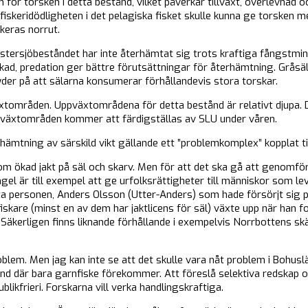
 för torsken i detta bestånd, vilket påverkar tillväxt, överlevnad 
iskeridödligheten i det pelagiska fisket skulle kunna ge torsken m
okeras norrut.
östersjöbeståndet har inte återhämtat sig trots kraftiga fångstmi
kad, predation ger bättre förutsättningar för återhämtning. Gråsäl 
yder på att sälarna konsumerar förhållandevis stora torskar.
äxtområden. Uppväxtområdena för detta bestånd är relativt djupa.
ppväxtområden kommer att färdigställas av SLU under våren.
hämtning av särskild vikt gällande ett ”problemkomplex” kopplat t
m ökad jakt på säl och skarv. Men för att det ska gå att genomför
ngel är till exempel att ge urfolksrättigheter till människor som lev
sista personen, Anders Olsson (Utter-Anders) som hade försörjt sig 
fiskare (minst en av dem har jaktlicens för säl) växte upp när han f
 Säkerligen finns liknande förhållande i exempelvis Norrbottens skä
roblem. Men jag kan inte se att det skulle vara nåt problem i Bohuslä
nd där bara garnfiske förekommer. Att föreslå selektiva redskap o
likfrieri. Forskarna vill verka handlingskraftiga.