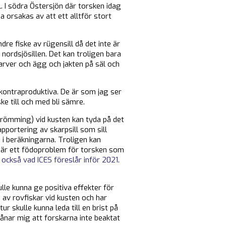
l. I södra Östersjön där torsken idag
a orsakas av att ett alltför stort
re fiske av rügensill då det inte är
 nordsjösillen. Det kan troligen bara
arver och ägg och jakten på säl och
kontraproduktiva. De är som jag ser
e till och med bli sämre.
(strömming) vid kusten kan tyda på det
pportering av skarpsill som sill
 i beräkningarna. Troligen kan
ebär ett födoproblem för torsken som
 också vad ICES föreslår inför 2021
.
le kunna ge positiva effekter för
 av rovfiskar vid kusten och har
r skulle kunna leda till en brist på
vånar mig att forskarna inte beaktat