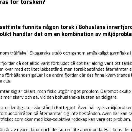
ras för torsken?
 sett
inte funnits någon torsk i Bohusläns innerfjord
olikt handlar det om en kombination av miljöproblem
enom trålfiske i Skageraks utsjö och genom småskaligt garnfiske i 
rfjordar då det alltid varit förbjudet så det har aldrig varit ett tä
en kvar med ett litet lekbestånd, men torskbeståndet återhämtar si
 förhållanden gäller i de andra fjordar där det finns kvarvarande 
 alls.
mtar sig är oklart, men fiske utgör inget problem. Däremot skulle
t mer skarv och säl vid den bohuslänska kusten än tidigare.
e ett ordentligt torskbestånd i Kattegatt. Även här tycks miljöprobl
förbudsområden så återhämtar sig inte bestånden. Även här kan sk
fisket som sker med icke-selektiva redskap kan vara ett problem.
jön är av nyare datum och dessutom lite annorlunda. Här finns de