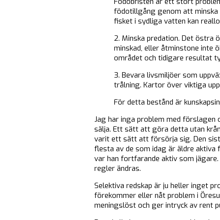
Födobristen är ett stort problem
födotillgång genom att minska f
fisket i sydliga vatten kan reall
2. Minska predation. Det östra 
minskad, eller åtminstone inte ö
området och tidigare resultat t
3. Bevara livsmiljöer som uppv
trålning. Kartor över viktiga u
För detta bestånd är kunskapsin
Jag har inga problem med förslagen o
sälja. Ett sätt att göra detta utan krå
varit ett sätt att försörja sig. Den 
flesta av de som idag är äldre aktiva 
var han fortfarande aktiv som jägare.
regler ändras.
Selektiva redskap är ju heller inget p
förekommer eller nåt problem i Öresu
meningslöst och ger intryck av rent pub