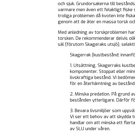
och sjuk. Grundorsakerna till bestån
varmare men även ett felaktigt fiske s
troliga problemen då kvoten inte fisk
genom att de äter en massa torsk och
Med anledning av torskproblemen har e
torsken. De rekommenderar delvis oli
säl (förutom Skageraks utsjö), selekt
Skagerrak (kustbestånd; innanfö
1. Utsättning. Skagerraks kustb
komponenter. Stoppat eller minsk
livskraftiga bestånd. Vi bedöm
för en återhämtning av bestånd
2. Minska predation. På grund a
bestånden ytterligare. Därför f
3. Bevara livsmiljöer som uppvä
Vi ser ett behov av att skydda 
handlar om att minska ett flert
av SLU under våren.