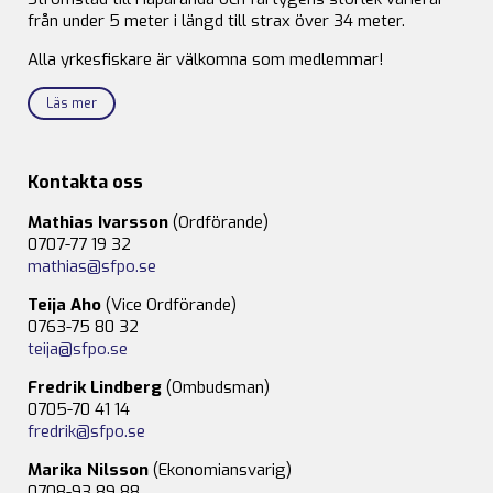
från under 5 meter i längd till strax över 34 meter.
Alla yrkesfiskare är välkomna som medlemmar!
Läs mer
Kontakta oss
Mathias Ivarsson
(Ordförande)
0707-77 19 32
mathias@sfpo.se
Teija Aho
(Vice Ordförande)
0763-75 80 32
teija@sfpo.se
Fredrik Lindberg
(Ombudsman)
0705-70 41 14
fredrik@sfpo.se
Marika Nilsson
(Ekonomiansvarig)
0708-93 89 88