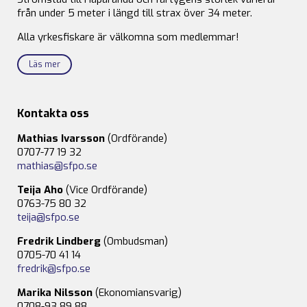
från under 5 meter i längd till strax över 34 meter.
Alla yrkesfiskare är välkomna som medlemmar!
Läs mer
Kontakta oss
Mathias Ivarsson
(Ordförande)
0707-77 19 32
mathias@sfpo.se
Teija Aho
(Vice Ordförande)
0763-75 80 32
teija@sfpo.se
Fredrik Lindberg
(Ombudsman)
0705-70 41 14
fredrik@sfpo.se
Marika Nilsson
(Ekonomiansvarig)
0708-93 89 88