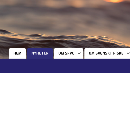
HEM
NYHETER
OM SFPO
OM SVENSKT FISKE