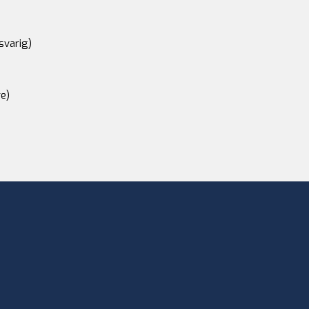
svarig)
e)