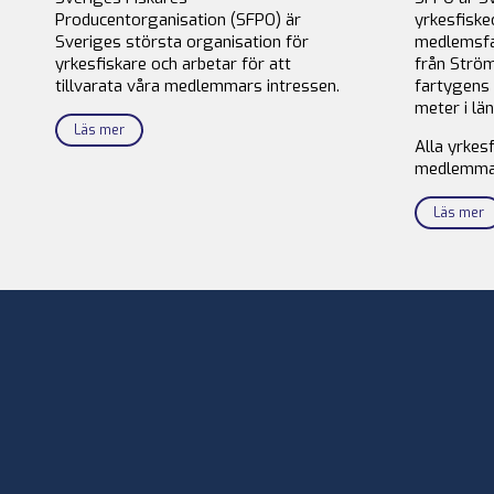
Producentorganisation (SFPO) är
yrkesfiske
Sveriges största organisation för
medlemsfa
yrkesfiskare och arbetar för att
från Ström
tillvarata våra medlemmars intressen.
fartygens 
meter i län
Läs mer
Alla yrkes
medlemma
Läs mer