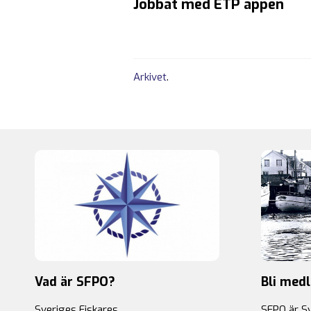
Jobbat med ETP appen
Arkivet
.
Vad är SFPO?
Bli med
Sveriges Fiskares
SFPO är S