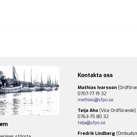
Kontakta oss
Mathias Ivarsson
(Ordföra
0707-77 19 32
mathias@sfpo.se
Teija Aho
(Vice Ordförande)
0763-75 80 32
teija@sfpo.se
lem
Fredrik Lindberg
(Ombudsm
veriges största