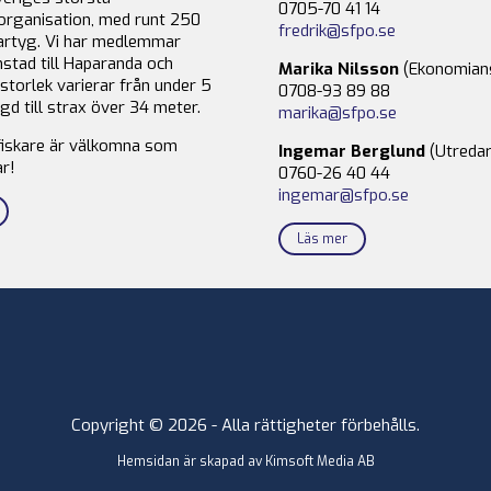
0705-70 41 14
organisation, med runt 250
fredrik@sfpo.se
rtyg. Vi har medlemmar
stad till Haparanda och
Marika Nilsson
(Ekonomian
storlek varierar från under 5
0708-93 89 88
gd till strax över 34 meter.
marika@sfpo.se
fiskare är välkomna som
Ingemar Berglund
(Utredar
r!
0760-26 40 44
ingemar@sfpo.se
Läs mer
Copyright © 2026 - Alla rättigheter förbehålls.
Hemsidan är skapad av
Kimsoft Media AB