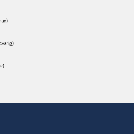
an)
svarig)
e)