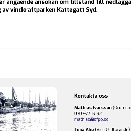
 angående ansökan om tillstånd till nedlägga
 av vindkraftparken Kattegatt Syd.
Kontakta oss
Mathias Ivarsson
(Ordföra
0707-77 19 32
mathias@sfpo.se
Teija Aho
(Vice Ordförande)