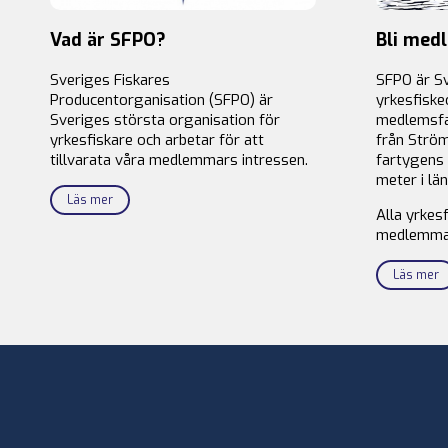
Vad är SFPO?
Bli med
Sveriges Fiskares
SFPO är S
Producentorganisation (SFPO) är
yrkesfiske
Sveriges största organisation för
medlemsfa
yrkesfiskare och arbetar för att
från Ström
tillvarata våra medlemmars intressen.
fartygens 
meter i län
Läs mer
Alla yrkes
medlemma
Läs mer