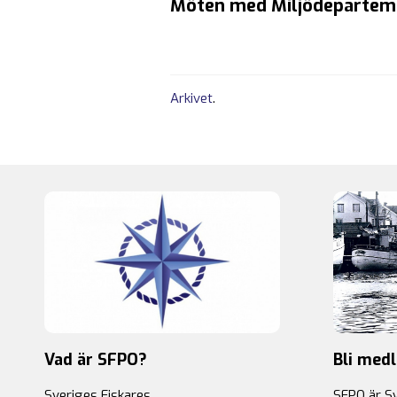
Möten med Miljödeparteme
Arkivet
.
Vad är SFPO?
Bli med
Sveriges Fiskares
SFPO är S