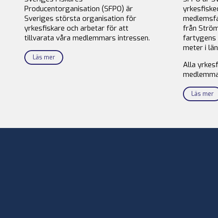
Producentorganisation (SFPO) är
yrkesfiske
Sveriges största organisation för
medlemsfa
yrkesfiskare och arbetar för att
från Ström
tillvarata våra medlemmars intressen.
fartygens 
meter i län
Läs mer
Alla yrkes
medlemma
Läs mer