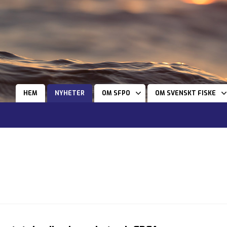
HEM
NYHETER
OM SFPO
OM SVENSKT FISKE