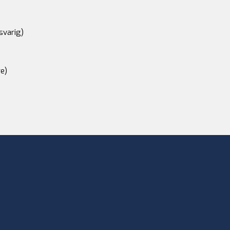
svarig)
e)