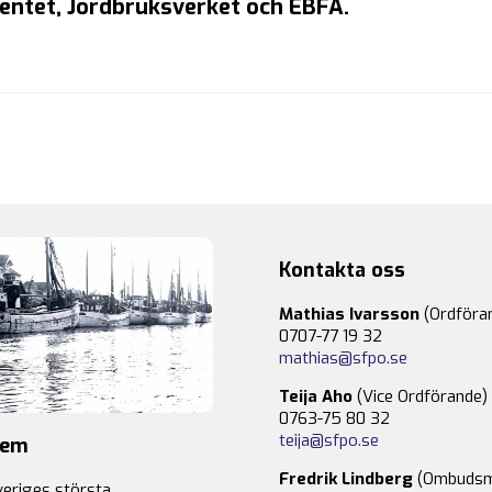
ntet, Jordbruksverket och EBFA.
Kontakta oss
Mathias Ivarsson
(Ordföra
0707-77 19 32
mathias@sfpo.se
Teija Aho
(Vice Ordförande)
0763-75 80 32
teija@sfpo.se
lem
Fredrik Lindberg
(Ombudsm
veriges största