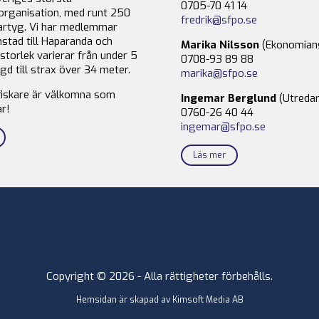
0705-70 41 14
organisation, med runt 250
fredrik@sfpo.se
rtyg. Vi har medlemmar
stad till Haparanda och
Marika Nilsson
(Ekonomian
storlek varierar från under 5
0708-93 89 88
gd till strax över 34 meter.
marika@sfpo.se
fiskare är välkomna som
Ingemar Berglund
(Utredar
r!
0760-26 40 44
ingemar@sfpo.se
Läs mer
Copyright © 2026 - Alla rättigheter förbehålls.
Hemsidan är skapad av
Kimsoft Media AB