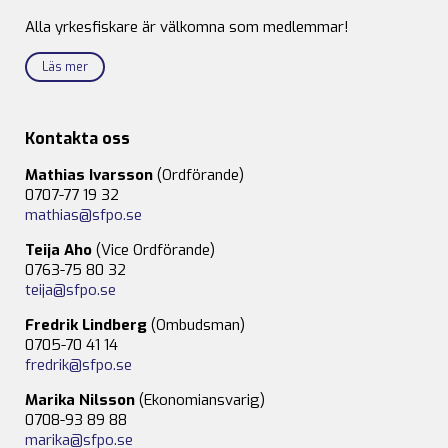
Alla yrkesfiskare är välkomna som medlemmar!
Läs mer
Kontakta oss
Mathias Ivarsson
(Ordförande)
0707-77 19 32
mathias@sfpo.se
Teija Aho
(Vice Ordförande)
0763-75 80 32
teija@sfpo.se
Fredrik Lindberg
(Ombudsman)
0705-70 41 14
fredrik@sfpo.se
Marika Nilsson
(Ekonomiansvarig)
0708-93 89 88
marika@sfpo.se