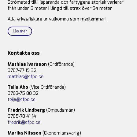
Strömstad till Haparanda och fartygens storlek varierar
från under 5 meter i längd till strax över 34 meter.
Alla yrkesfiskare är välkomna som medlemmar!
Läs mer
Kontakta oss
Mathias Ivarsson
(Ordförande)
0707-77 19 32
mathias@sfpo.se
Teija Aho
(Vice Ordförande)
0763-75 80 32
teija@sfpo.se
Fredrik Lindberg
(Ombudsman)
0705-70 41 14
fredrik@sfpo.se
Marika Nilsson
(Ekonomiansvarig)