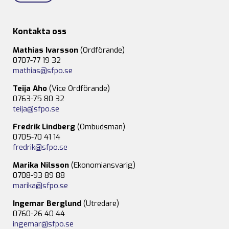
Kontakta oss
Mathias Ivarsson
(Ordförande)
0707-77 19 32
mathias@sfpo.se
Teija Aho
(Vice Ordförande)
0763-75 80 32
teija@sfpo.se
Fredrik Lindberg
(Ombudsman)
0705-70 41 14
fredrik@sfpo.se
Marika Nilsson
(Ekonomiansvarig)
0708-93 89 88
marika@sfpo.se
Ingemar Berglund
(Utredare)
0760-26 40 44
ingemar@sfpo.se