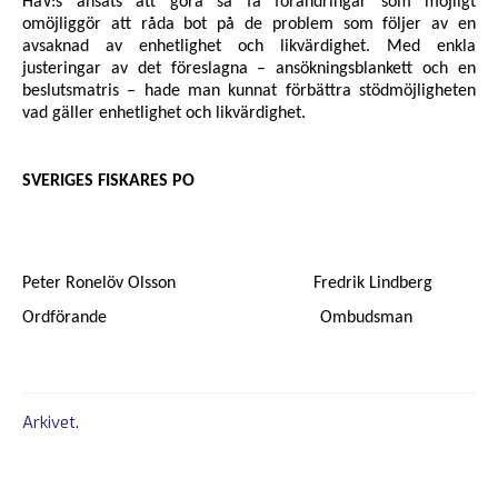
HaV:s ansats att göra så få förändringar som möjligt
omöjliggör att råda bot på de problem som följer av en
avsaknad av enhetlighet och likvärdighet. Med enkla
justeringar av det föreslagna – ansökningsblankett och en
beslutsmatris – hade man kunnat förbättra stödmöjligheten
vad gäller enhetlighet och likvärdighet.
SVERIGES FISKARES PO
Peter Ronelöv Olsson Fredrik Lindberg
Ordförande Ombudsman
Arkivet
.