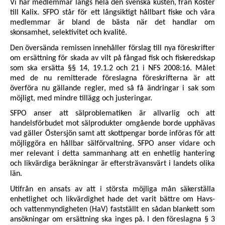
Vi har medlemmar längs hela den svenska kusten, från Koster
till Kalix. SFPO står för ett långsiktigt hållbart fiske och våra
medlemmar är bland de bästa när det handlar om
skonsamhet, selektivitet och kvalité.
Den översända remissen innehåller förslag till nya föreskrifter
om ersättning för skada av vilt på fångad fisk och fiskeredskap
som ska ersätta §§ 14, 19.1.2 och 21 i NFS 2008:16. Målet
med de nu remitterade föreslagna föreskrifterna är att
överföra nu gällande regler, med så få ändringar i sak som
möjligt, med mindre tillägg och justeringar.
SFPO anser att sälproblematiken är allvarlig och att
handelsförbudet mot sälprodukter omgående borde upphävas
vad gäller Östersjön samt att skottpengar borde införas för att
möjliggöra en hållbar sälförvaltning. SFPO anser vidare och
mer relevant i detta sammanhang att en enhetlig hantering
och likvärdiga beräkningar är eftersträvansvärt i landets olika
län.
Utifrån en ansats av att i största möjliga mån säkerställa
enhetlighet och likvärdighet hade det varit bättre om Havs-
och vattenmyndigheten (HaV) fastställt en sådan blankett som
ansökningar om ersättning ska inges på. I den föreslagna § 3