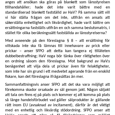
anges att ansökan ska göras på blankett som länsstyrelsen
tillhandahåller; hade det inte varit bättre med en
standardiserad blankett fastställd av HaV? På samma sätt vill
vi här ställa frågan om det inte, utifrån en ansats att
säkerställa enhetlighet och likvärdighet, hade varit bättre om
ersättningarna fastställs utifrån en och samma beslutsmatris, i
stället för olika beräkningssätt fastställda av länsstyrelserna?
Med avseende på den föreslagna § 8 – att ersättning för
viltskada inte ska få lämnas till innehavare av prick eller
prickar – anser SFPO att detta kan tangera ej tillåteten
dubbelbestraffning; HaV noga bör tänka över riktigheten över
en ordning såsom den föreslagna. Mot bakgrund av HaV:s
benägenhet att vilja dela ut prickar även för felaktigheter,
som inte har sin grund i ett medvetet agerande från en enskild
fiskare, kan det föreslagna ifrågasättas än mer.
Sammanfattningsvis anser SFPO att det ska vara möjligt att
förekomma skador orsakade av säl genom jakt. Någon säljakt
att tala om finns ej på plats och kommer ej att komma på plats
så länge handelsförbudet vad gäller sälprodukter är gällande
rätt inom EU (avsaknad av incitament), därför är det viktigt
med en enhetlig och likvärdig stödordning. SFPO anser att