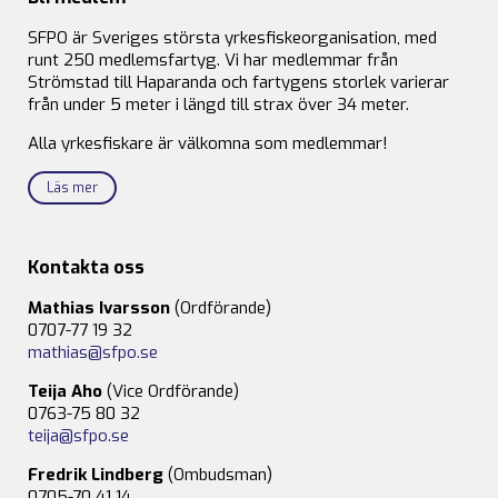
SFPO är Sveriges största yrkesfiskeorganisation, med
runt 250 medlemsfartyg. Vi har medlemmar från
Strömstad till Haparanda och fartygens storlek varierar
från under 5 meter i längd till strax över 34 meter.
Alla yrkesfiskare är välkomna som medlemmar!
Läs mer
Kontakta oss
Mathias Ivarsson
(Ordförande)
0707-77 19 32
mathias@sfpo.se
Teija Aho
(Vice Ordförande)
0763-75 80 32
teija@sfpo.se
Fredrik Lindberg
(Ombudsman)
0705-70 41 14