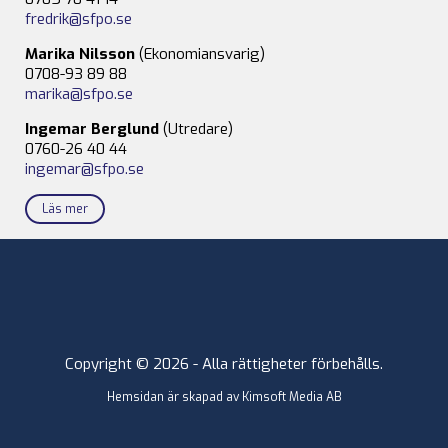
fredrik@sfpo.se
Marika Nilsson
(Ekonomiansvarig)
0708-93 89 88
marika@sfpo.se
Ingemar Berglund
(Utredare)
0760-26 40 44
ingemar@sfpo.se
Läs mer
Copyright © 2026 - Alla rättigheter förbehålls.
Hemsidan är skapad av
Kimsoft Media AB